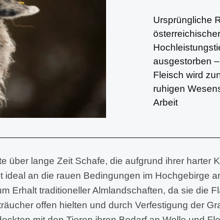
Ursprüngliche 
österreichisch
Hochleistungsti
ausgestorben –
Fleisch wird zu
ruhigen Wesens 
Arbeit
ber lange Zeit Schafe, die aufgrund ihrer harter Klau
 ideal an die rauen Bedingungen im Hochgebirge an
 Erhalt traditioneller Almlandschaften, da sie die 
ucher offen hielten und durch Verfestigung der Gr
eckten mit den Tieren ihren Bedarf an Wolle und Fle