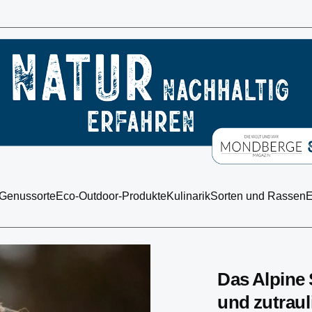
 Genussorte
Eco-Outdoor-Produkte
Kulinarik
Sorten und Rassen
E
Das Alpine
und zutraul