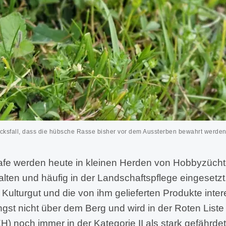
cksfall, dass die hübsche Rasse bisher vor dem Aussterben bewahrt werde
afe werden heute in kleinen Herden von Hobbyzücht
ten und häufig in der Landschaftspflege eingesetz
ulturgut und die von ihm gelieferten Produkte inter
ängst nicht über dem Berg und wird in der Roten Liste
) noch immer in der Kategorie II als stark gefährdet