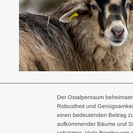
Der Ostalpenraum beheimatete ü
Robustheit und Genügsamkeit
einen bedeutenden Beitrag zum
aufkommender Bäume und Strä
schützten. Viele Bergbauern d