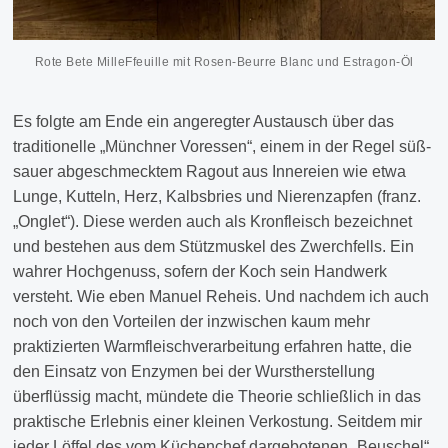
Rote Bete MilleFfeuille mit Rosen-Beurre Blanc und Estragon-Öl
Es folgte am Ende ein angeregter Austausch über das
traditionelle „Münchner Voressen“, einem in der Regel süß-
sauer abgeschmecktem Ragout aus Innereien wie etwa
Lunge, Kutteln, Herz, Kalbsbries und Nierenzapfen (franz.
„Onglet“). Diese werden auch als Kronfleisch bezeichnet
und bestehen aus dem Stützmuskel des Zwerchfells. Ein
wahrer Hochgenuss, sofern der Koch sein Handwerk
versteht. Wie eben Manuel Reheis. Und nachdem ich auch
noch von den Vorteilen der inzwischen kaum mehr
praktizierten Warmfleischverarbeitung erfahren hatte, die
den Einsatz von Enzymen bei der Wurstherstellung
überflüssig macht, mündete die Theorie schließlich in das
praktische Erlebnis einer kleinen Verkostung. Seitdem mir
jeder Löffel des vom Küchenchef dargebotenen „Beuschel“