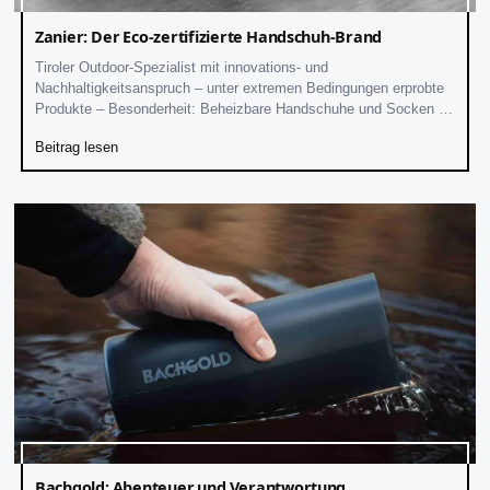
Zanier: Der Eco-zertifizierte Handschuh-Brand
Tiroler Outdoor-Spezialist mit innovations- und
Nachhaltigkeitsanspruch – unter extremen Bedingungen erprobte
Produkte – Besonderheit: Beheizbare Handschuhe und Socken –
klimaneutral, ClimatePartner-zertifiziert
Beitrag lesen
Bachgold: Abenteuer und Verantwortung