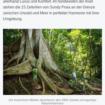
allerhand Luxus und Komfort. Im Nordwesten der Insel
stehen die 15 Zeltvillen von Sundy Praia
an der Grenze
zwischen Urwald und Meer
in perfekter Harmonie mit ihrer
Umgebung.
Die tropischen Wälder bescheren den HBD-Gästen einzigartige
Naturerlebnisse