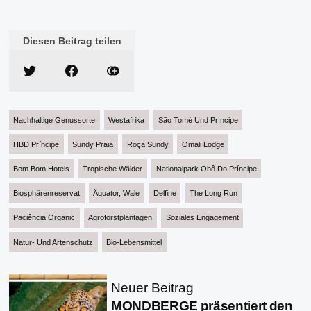
Diesen Beitrag teilen
Nachhaltige Genussorte
Westafrika
São Tomé Und Príncipe
HBD Príncipe
Sundy Praia
Roça Sundy
Omali Lodge
Bom Bom Hotels
Tropische Wälder
Nationalpark Obô Do Príncipe
Biosphärenreservat
Äquator, Wale
Delfine
The Long Run
Paciência Organic
Agroforstplantagen
Soziales Engagement
Natur- Und Artenschutz
Bio-Lebensmittel
Neuer Beitrag
MONDBERGE präsentiert den