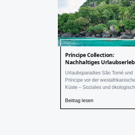
Príncipe Collection:
Nachhaltiges Urlaubserleb
im vergessenen Paradies
Urlaubsparadies São Tomé und
Príncipe vor der westafrikanisch
Küste – Soziales und ökologisc
Engagement des
Beitrag lesen
Tourismusunternehmens HBD
Príncipe – Vier hochwertige Hotel
Artenreiche Flora und Fauna