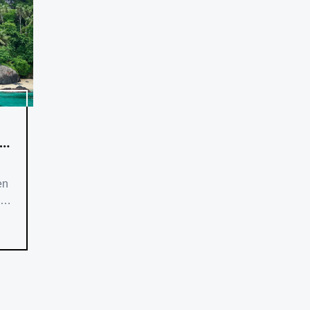
nis
en
hes
s -