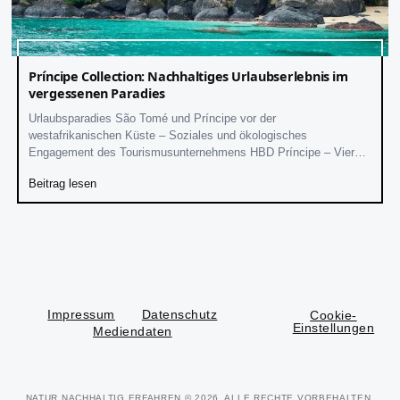
Príncipe Collection: Nachhaltiges Urlaubserlebnis im
vergessenen Paradies
Urlaubsparadies São Tomé und Príncipe vor der
westafrikanischen Küste – Soziales und ökologisches
Engagement des Tourismusunternehmens HBD Príncipe – Vier
hochwertige Hotels - Artenreiche Flora und Fauna
Beitrag lesen
Impressum
Datenschutz
Cookie-
Einstellungen
Mediendaten
NATUR NACHHALTIG ERFAHREN
© 2026. ALLE RECHTE VORBEHALTEN.