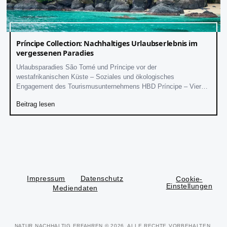
Príncipe Collection: Nachhaltiges Urlaubserlebnis im
vergessenen Paradies
Urlaubsparadies São Tomé und Príncipe vor der
westafrikanischen Küste – Soziales und ökologisches
Engagement des Tourismusunternehmens HBD Príncipe – Vier
hochwertige Hotels - Artenreiche Flora und Fauna
Beitrag lesen
Impressum
Datenschutz
Cookie-
Einstellungen
Mediendaten
NATUR NACHHALTIG ERFAHREN
© 2026. ALLE RECHTE VORBEHALTEN.