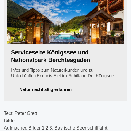
Serviceseite Königssee und
Nationalpark Berchtesgaden
Infos und Tipps zum Naturerkunden und zu
Unterkünften Erlebnis Elektro-Schiffahrt Der Königsee
inmitten des Nationalparks Berchtesgaden ist ca. 8 km
lang, rund 1 km breit und hat einen Umfang von fast 20
Natur nachhaltig erfahren
km. Er ist knapp 200 m tief. Um den Königssee führen
keine Straße und kein Weg. Er besitzt
Text: Peter Grett
Bilder:
Aufmacher, Bilder 1,2,3: Bayrische Seenschifffahrt