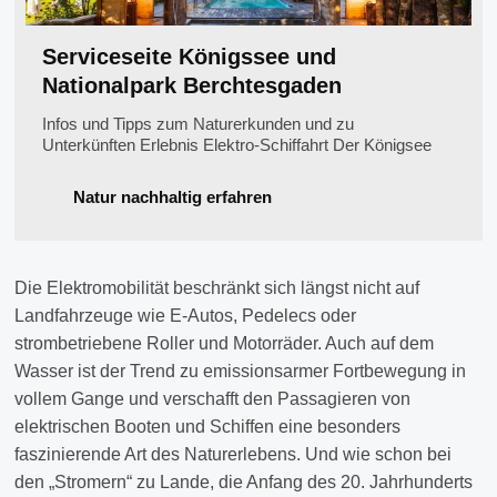
Serviceseite Königssee und
Nationalpark Berchtesgaden
Infos und Tipps zum Naturerkunden und zu
Unterkünften Erlebnis Elektro-Schiffahrt Der Königsee
inmitten des Nationalparks Berchtesgaden ist ca. 8 km
lang, rund 1 km breit und hat einen Umfang von fast 20
Natur nachhaltig erfahren
km. Er ist knapp 200 m tief. Um den Königssee führen
keine Straße und kein Weg. Er besitzt
Die Elektromobilität beschränkt sich längst nicht auf
Landfahrzeuge wie E-Autos, Pedelecs oder
strombetriebene Roller und Motorräder. Auch auf dem
Wasser ist der Trend zu emissionsarmer Fortbewegung in
vollem Gange und verschafft den Passagieren von
elektrischen Booten und Schiffen eine besonders
faszinierende Art des Naturerlebens. Und wie schon bei
den „Stromern“ zu Lande, die Anfang des 20. Jahrhunderts