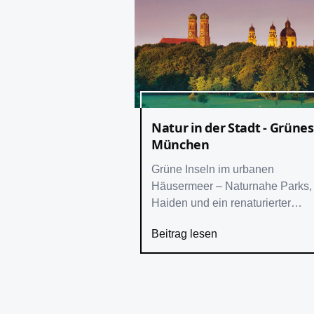
Natur in der Stadt - Grünes
München
Grüne Inseln im urbanen
Häusermeer – Naturnahe Parks,
Haiden und ein renaturierter
Wildfluss – Heimat seltener
Beitrag lesen
Vertreter von Flora und Fauna