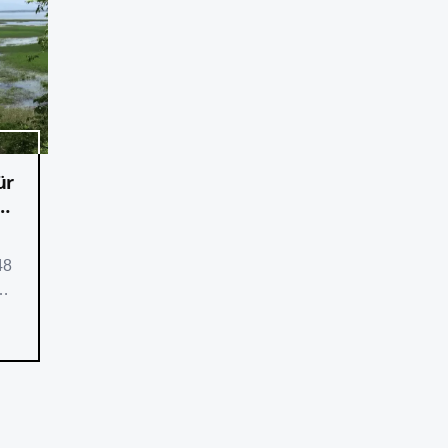
ür
48
len
hen