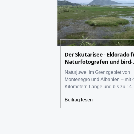
Der Skutarisee - Eldorado f
Naturfotografen und bird-
watcher
Naturjuwel im Grenzgebiet von
Montenegro und Albanien – mit 
Kilometern Länge und bis zu 14
Kilometern Breite größter See
Beitrag lesen
Südeuropas – Ökosystem mit vie
seltenen und über 20 endemisc
Arten