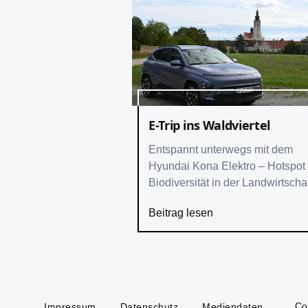
E-Trip ins Waldviertel
Entspannt unterwegs mit dem
Hyundai Kona Elektro – Hotspot
Biodiversität in der Landwirtscha
und im Gartenbau – Auf
Beitrag lesen
Entdeckungstour zu alten
Kulturpflanzensorten im Arche
Noah Schaugarten
Co
Impressum
Datenschutz
Mediendaten