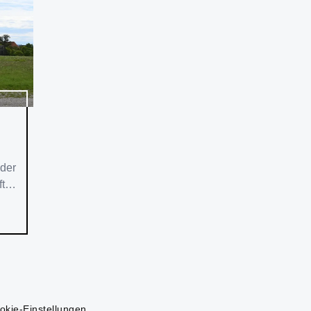
 der
ft
okie-Einstellungen