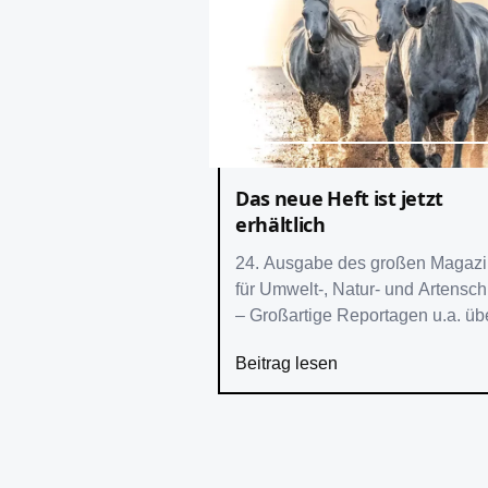
Das neue Heft ist jetzt
erhältlich
24. Ausgabe des großen Magazi
für Umwelt-, Natur- und Artensch
– Großartige Reportagen u.a. üb
Wildpferde, Albanien, das Tölzer
Beitrag lesen
Land, den Alpen-Urwald – Interv
mit Hardy Krüger In ungewöhnlich
großem und