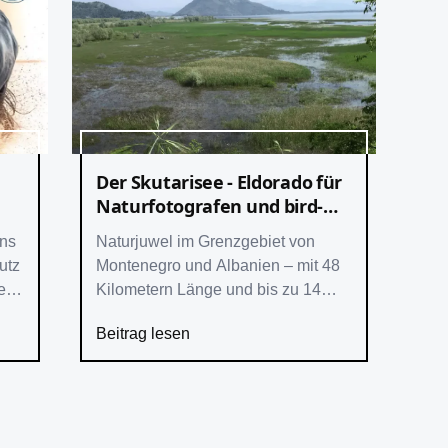
Der Skutarisee - Eldorado für
Naturfotografen und bird-
watcher
ns
Naturjuwel im Grenzgebiet von
utz
Montenegro und Albanien – mit 48
er
Kilometern Länge und bis zu 14
Kilometern Breite größter See
Beitrag lesen
iew
Südeuropas – Ökosystem mit vielen
seltenen und über 20 endemischen
Arten